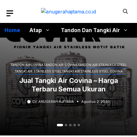
Langsung
ke
isi
Home
Atap
Tandon Dan Tangki Air
TANDON AIR
COVINA
TANDON AIR COVINA
TANDON AIR STAINLESS STEEL
TANGKI AIR STAINLESS STEEL
TANGKI AIR STAINLESS STEEL COVINA
Jual Tangki Air Covina – Harga
Terbaru Semua Ukuran
CV. ANUGERAH AJITAMA
Agustus 2, 2026