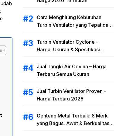
Harga 2026 Termurah
mudah
t
Cara Menghitung Kebutuhan
te
Turbin Ventilator yang Tepat dan
Efisien
Turbin Ventilator Cyclone –
Harga, Ukuran & Spesifikasi
Cyclone Turbine Ventilator 2026
e
Jual Tangki Air Covina – Harga
Terbaru Semua Ukuran
Jual Turbin Ventilator Proven –
Harga Terbaru 2026
t
Genteng Metal Terbaik: 8 Merk
yang Bagus, Awet & Berkualitas
2026