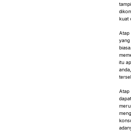
tamp
diko
kuat 
Atap 
yang 
biasa
meme
itu 
anda,
terse
Atap 
dapat
merup
meng
kons
adan