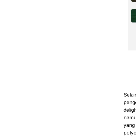
Selai
penge
delig
namun
yang 
polyc