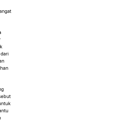
angat
a
r
uk
dari
an
uhan
ng
sebut
untuk
antu
h