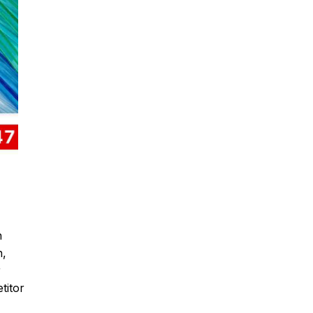
h
n,
r
titor