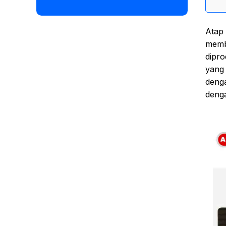
Atap 
membe
dipro
yang 
denga
denga