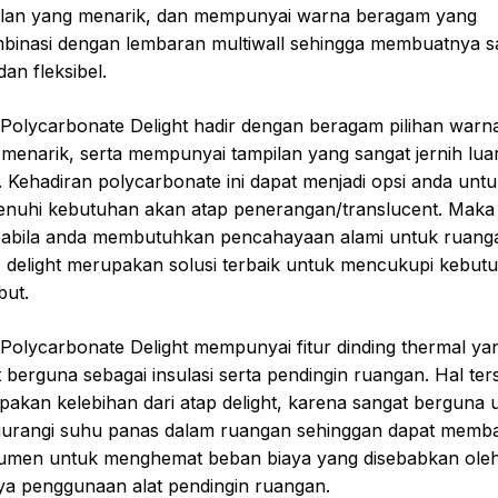
ilan yang menarik, dan mempunyai warna beragam yang
mbinasi dengan lembaran multiwall sehingga membuatnya s
dan fleksibel.
Polycarbonate Delight hadir dengan beragam pilihan warn
menarik, serta mempunyai tampilan yang sangat jernih lua
. Kehadiran polycarbonate ini dapat menjadi opsi anda unt
nuhi kebutuhan akan atap penerangan/translucent. Maka 
apabila anda membutuhkan pencahayaan alami untuk ruang
 delight merupakan solusi terbaik untuk mencukupi kebut
but.
Polycarbonate Delight mempunyai fitur dinding thermal ya
 berguna sebagai insulasi serta pendingin ruangan. Hal ter
akan kelebihan dari atap delight, karena sangat berguna 
urangi suhu panas dalam ruangan sehinggan dapat memb
umen untuk menghemat beban biaya yang disebabkan ole
ya penggunaan alat pendingin ruangan.