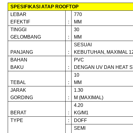
SPESIFIKASI ATAP ROOFTOP
LEBAR
770
EFEKTIF
:
MM
TINGGI
30
GELOMBANG
:
MM
SESUAI
PANJANG
:
KEBUTUHAN, MAXIMAL 1
BAHAN
PVC
BAKU
:
DENGAN UV DAN HEAT S
10
TEBAL
:
MM
JARAK
1.30
GORDING
:
M (MAXIMAL)
4.20
BERAT
:
KG/M1
TYPE
:
DOFF
SEMI