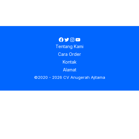
Facebook
Twitter
Instagram
YouTube
Tentang Kami
Cara Order
Kontak
Alamat
©2020 - 2026 CV Anugerah Ajitama