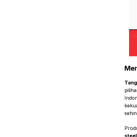
Men
Tang
pilih
Indon
kekua
sehin
Prod
stee