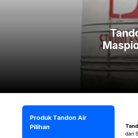
Tando
Maspio
Produk Tandon Air
Tand
Pilihan
dari 