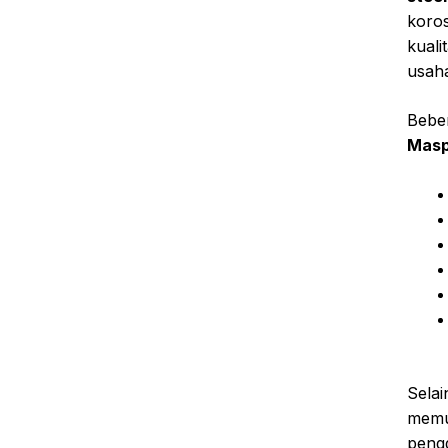
koros
kuali
usah
Bebe
Masp
Selai
memu
pengg