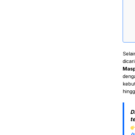
Selai
dicar
Masp
deng
kebut
hing
D
t