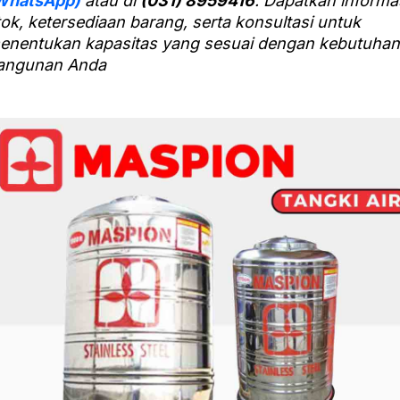
WhatsApp)
atau di
(031) 8959416
. Dapatkan informa
tok, ketersediaan barang, serta konsultasi untuk
enentukan kapasitas yang sesuai dengan kebutuhan
angunan Anda