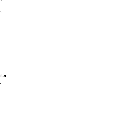
n
iter.
,