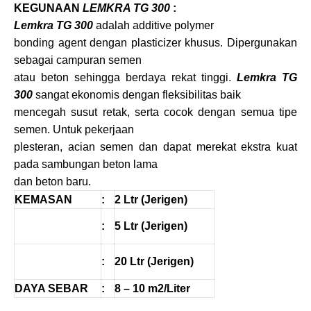
KEGUNAAN
LEMKRA TG 300
:
Lemkra TG 300
adalah additive polymer
bonding agent dengan plasticizer khusus. Dipergunakan
sebagai campuran semen
atau beton sehingga berdaya rekat tinggi.
Lemkra TG
300
sangat ekonomis dengan fleksibilitas baik
mencegah susut retak, serta cocok dengan semua tipe
semen. Untuk pekerjaan
plesteran, acian semen dan dapat merekat ekstra kuat
pada sambungan beton lama
dan beton baru.
KEMASAN
:
2 Ltr (Jerigen)
:
5 Ltr (Jerigen)
:
20 Ltr (Jerigen)
DAYA SEBAR
:
8 – 10 m2/Liter