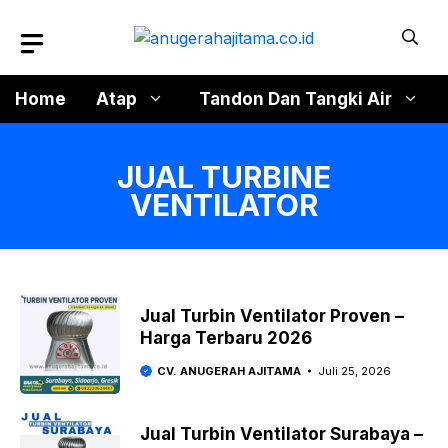
Langsung
ke
isi
Home
Atap
Tandon Dan Tangki Air
JUAL TURBINE
VENTILATOR
Jual Turbin Ventilator Proven –
Harga Terbaru 2026
CV. ANUGERAH AJITAMA
Juli 25, 2026
Jual Turbin Ventilator Surabaya –