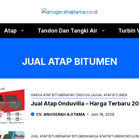
Atap
Tandon Dan Tangki Air
Turbin 
JUAL ATAP BITUMEN
HARGA ATAP BITUMEN
ATAP ONDUVILLA
JUAL ATAP BITUMEN
Jual Atap Onduvilla – Harga Terbaru 2
CV. ANUGERAH AJITAMA
Juni 16, 2026
JUAL ATAP BITUMEN
ATAP BITUMEN
HARGA ATAP BITUMEN
ONDULIN