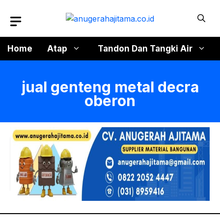
Langsung
ke
isi
Home
Atap
Tandon Dan Tangki Air
jual genteng metal decra
oberon