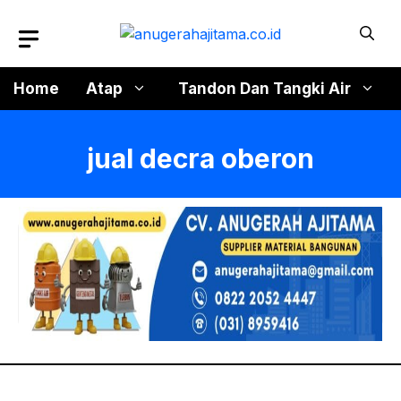
Langsung
ke
isi
Home
Atap
Tandon Dan Tangki Air
jual decra oberon