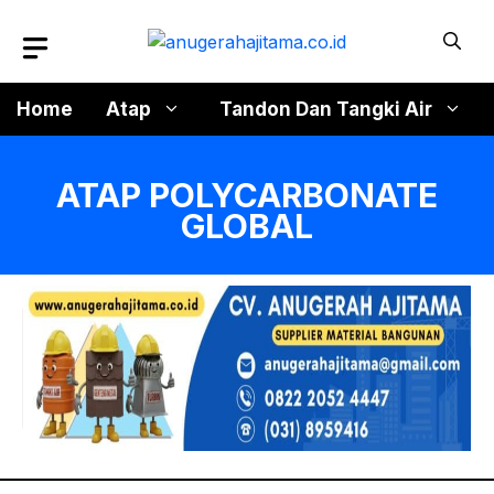
Langsung
ke
isi
Home
Atap
Tandon Dan Tangki Air
ATAP POLYCARBONATE
GLOBAL