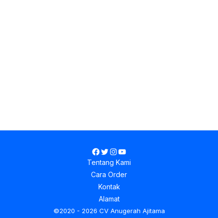
Facebook
Twitter
Instagram
YouTube
Tentang Kami
Cara Order
Kontak
Alamat
©2020 - 2026 CV Anugerah Ajitama